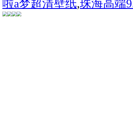
啦a梦超清壁纸
,
珠海高端9