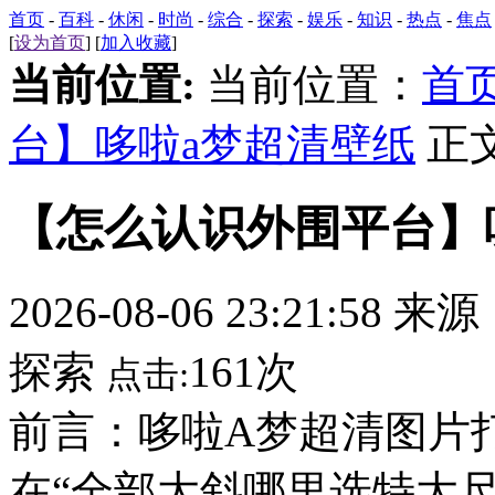
首页
-
百科
-
休闲
-
时尚
-
综合
-
探索
-
娱乐
-
知识
-
热点
-
焦点
[
设为首页
] [
加入收藏
]
当前位置:
当前位置：
首
台】哆啦a梦超清壁纸
正
【怎么认识外围平台】
2026-08-06 23:21:58 来
探索
161次
点击:
前言：哆啦A梦超清图片打开
在“全部大斜哪里选特大