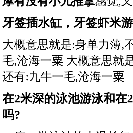
摩有没有小儿推拿
感觉,
牙签插水缸，牙签虾米游
大概意思就是:身单力薄,
毛,沧海一粟 大概意思就
还有:九牛一毛,沧海一粟
在2米深的泳池游泳和在
吗?