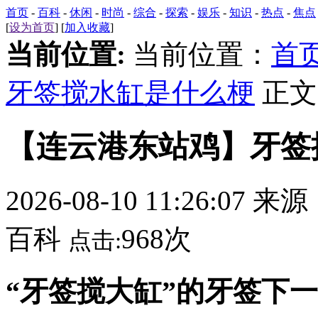
首页
-
百科
-
休闲
-
时尚
-
综合
-
探索
-
娱乐
-
知识
-
热点
-
焦点
[
设为首页
] [
加入收藏
]
当前位置:
当前位置：
首
牙签搅水缸是什么梗
正文
【连云港东站鸡】牙签
2026-08-10 11:26:07 来
百科
968次
点击:
“牙签搅大缸”的牙签下一