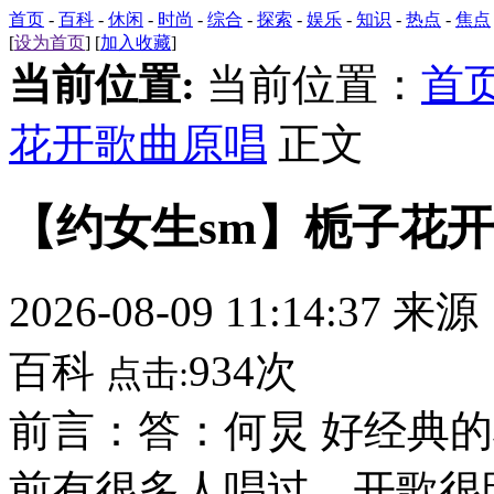
首页
-
百科
-
休闲
-
时尚
-
综合
-
探索
-
娱乐
-
知识
-
热点
-
焦点
[
设为首页
] [
加入收藏
]
当前位置:
当前位置：
首
花开歌曲原唱
正文
【约女生sm】栀子花
2026-08-09 11:14:37 来
百科
934次
点击:
前言：答：何炅 好经典
前有很多人唱过，开歌很