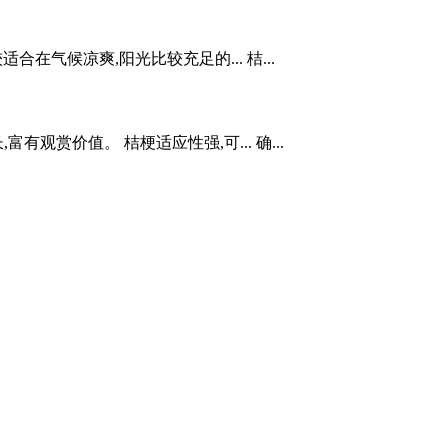
在气候凉爽,阳光比较充足的... 桔...
赏价值。 桔梗适应性强,可... 确...