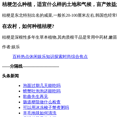
桔梗怎么种植，适宜什么样的土地和气候，亩产效益
桔梗是东北特别出名的咸菜,一般长20-100厘米左右,韩国也经常
在农村，如何种植桔梗?
桔梗是深根性多年生草本植物,其肉质根干品是常用中药材,嫩苗和肉
作者:娱乐
百科
热点
休闲
娱乐
知识
探索
时尚
综合
焦点
------分隔线----------------------------
头条新闻
泡面过期几天能吃吗
螃蟹吐泡泡还能吃吗
歌曲先生再见
肠道梗阻做什么检查
可以用冰冻梭子蟹煮粥吗
羊毛地毯如何清洗