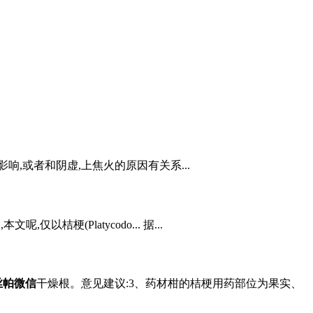
,或者和阴虚,上焦火的原因有关系...
以桔梗(Platycodo... 据...
丝帕微信
干燥根。意见建议:3、药材柑的桔梗用药部位为果实、