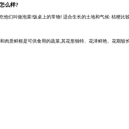
怎么样?
吃他们叫做泡菜!饭桌上的常物! 适合生长的土地和气候: 桔梗比较适合
质鲜根是可供食用的蔬菜,其花形独特、花泽鲜艳、花期较长,富有观