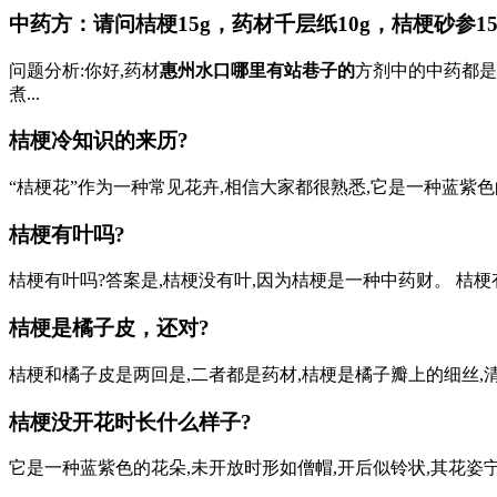
中药方：请问桔梗15g，药材千层纸10g，桔梗砂参1
问题分析:你好,药材
惠州水口哪里有站巷子的
方剂中的中药都是
煮...
桔梗冷知识的来历?
“桔梗花”作为一种常见花卉,相信大家都很熟悉,它是一种蓝紫色的
桔梗有叶吗?
桔梗有叶吗?答案是,桔梗没有叶,因为桔梗是一种中药财。 桔梗
桔梗是橘子皮，还对?
桔梗和橘子皮是两回是,二者都是药材,桔梗是橘子瓣上的细丝,清
桔梗没开花时长什么样子?
它是一种蓝紫色的花朵,未开放时形如僧帽,开后似铃状,其花姿宁