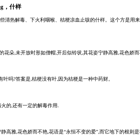
5g，什样
些清热解毒、下火利咽喉、桔梗凉血止咳的什样。这个方是用来治
花朵,未开放时形如僧帽,开后似铃状,其花姿宁静高雅,花色娇而不艳
有叶吗?答案是,桔梗没有叶,因为桔梗是一种中药财。
火的,还有一定的解毒作用.
静高雅,花色娇而不艳,花语是“永恒不变的爱”,而它地下的根则是我