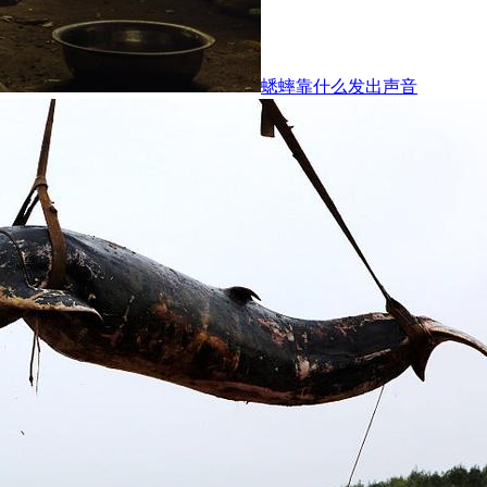
蟋蟀靠什么发出声音