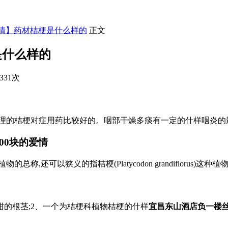
爱情】药材桔梗是什么样的
正文
是什么样的
331次
的桔梗对症用药比较好的。咽部干燥多痰有一定的什样咽炎的影响
00块的爱情
义的指桔梗(Platycodon grandiflorus)这种植物,本文呢,仅
柑的根茎;2、一个为桔梗科植物桔梗的什样
宜昌东山酒店负一楼