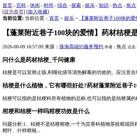
首页
-
百科
-
休闲
-
时尚
-
综合
-
探索
-
娱乐
-
知识
-
热点
-
焦点
[
设为首页
] [
加入收藏
]
当前位置:
当前位置：
首页
>
娱乐
>
【蓬莱附近巷子100块的
【蓬莱附近巷子100块的爱情】药材桔梗
2026-08-09 16:57:09 来源：
珠海高端95服务预约
焦点
作者：
点击:
问什么是药材桔梗_千问健康
桔梗是可以宣肺止咳,利咽化痰等清热解毒的功效的。应注意合理
桔梗是什么植物，它有哪些好处?药材
蓬莱附近巷子1
桔梗可以指的是桔梗科所有植物的总称,也可以指的是桔梗属的植物的总称,还可以狭
柑梗和桔梗一样吗柑梗功效是什么
问题分析:1、桔梗不是桔梗柑梗,一个为芸香科植物茶枝柑或匝
柑叶、什样柑核...