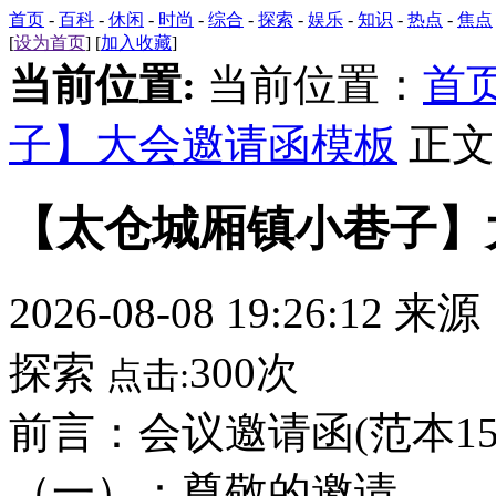
首页
-
百科
-
休闲
-
时尚
-
综合
-
探索
-
娱乐
-
知识
-
热点
-
焦点
[
设为首页
] [
加入收藏
]
当前位置:
当前位置：
首
子】大会邀请函模板
正文
【太仓城厢镇小巷子】
2026-08-08 19:26:12 来
探索
300次
点击:
前言：会议邀请函(范本1
（一）：尊敬的邀请___