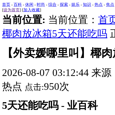
首页
-
百科
-
休闲
-
时尚
-
综合
-
探索
-
娱乐
-
知识
-
热点
-
焦点
[
设为首页
] [
加入收藏
]
当前位置:
当前位置：
首
椰肉放冰箱5天还能吃吗
【外卖媛哪里叫】椰肉
2026-08-07 03:12:44 来
热点
950次
点击:
5天还能吃吗 - 业百科