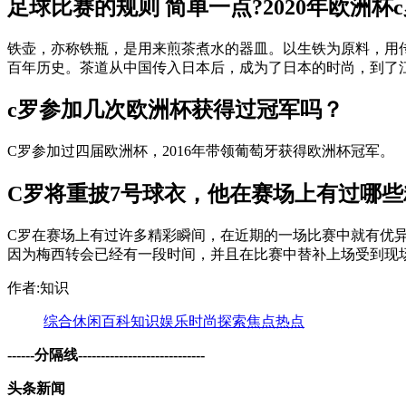
足球比赛的规则 简单一点?2020年欧洲杯
铁壶，亦称铁瓶，是用来煎茶煮水的器皿。以生铁为原料，用
百年历史。茶道从中国传入日本后，成为了日本的时尚，到了江户
c罗参加几次欧洲杯获得过冠军吗？
C罗参加过四届欧洲杯，2016年带领葡萄牙获得欧洲杯冠军。
C罗将重披7号球衣，他在赛场上有过哪
C罗在赛场上有过许多精彩瞬间，在近期的一场比赛中就有优
因为梅西转会已经有一段时间，并且在比赛中替补上场受到现场2
作者:知识
综合
休闲
百科
知识
娱乐
时尚
探索
焦点
热点
------分隔线----------------------------
头条新闻