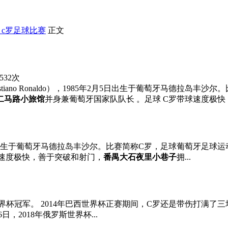
c罗足球比赛
正文
532次
iano Ronaldo），1985年2月5日出生于葡萄牙马德拉
二马路小旅馆
并身兼葡萄牙国家队队长 。足球 C罗带球速度极快
985年2月5日出生于葡萄牙马德拉岛丰沙尔。比赛简称C罗，足球葡
球速度极快，善于突破和射门，
番禺大石夜里小巷子
拥...
界杯冠军。 2014年巴西世界杯正赛期间，C罗还是带伤打满了三场
16日，2018年俄罗斯世界杯...