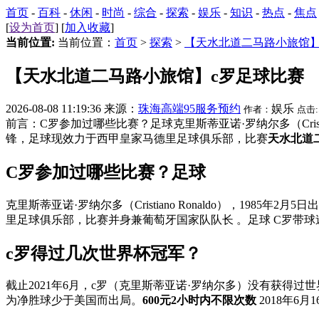
首页
-
百科
-
休闲
-
时尚
-
综合
-
探索
-
娱乐
-
知识
-
热点
-
焦点
[
设为首页
] [
加入收藏
]
当前位置:
当前位置：
首页
>
探索
>
【天水北道二马路小旅馆】
【天水北道二马路小旅馆】c罗足球比赛
2026-08-08 11:19:36 来源：
珠海高端95服务预约
娱乐
作者：
点击:
前言：C罗参加过哪些比赛？足球克里斯蒂亚诺·罗纳尔多（Crist
锋，足球现效力于西甲皇家马德里足球俱乐部，比赛
天水北道
C罗参加过哪些比赛？足球
克里斯蒂亚诺·罗纳尔多（Cristiano Ronaldo），1
里足球俱乐部，比赛并身兼葡萄牙国家队队长 。足球 C罗带
c罗得过几次世界杯冠军？
截止2021年6月，c罗（克里斯蒂亚诺·罗纳尔多）没有获得过世
为净胜球少于美国而出局。
600元2小时内不限次数
2018年6月