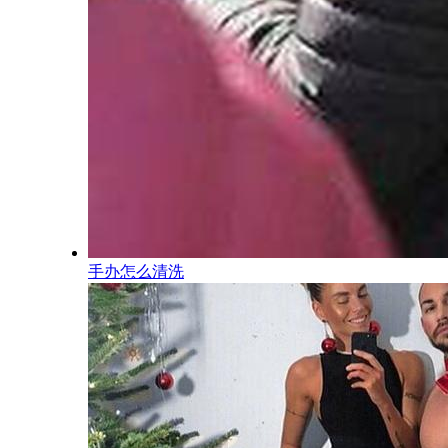
手办怎么清洗