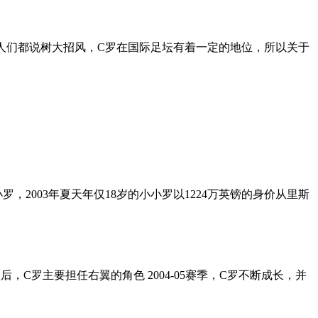
人们都说树大招风，C罗在国际足坛有着一定的地位，所以关于
2003年夏天年仅18岁的小小罗以1224万英镑的身价从里斯
联后，C罗主要担任右翼的角色 2004-05赛季，C罗不断成长，并