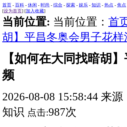
首页
-
百科
-
休闲
-
时尚
-
综合
-
探索
-
娱乐
-
知识
-
热点
-
焦点
[
设为首页
] [
加入收藏
]
当前位置:
当前位置：
首
胡】平昌冬奥会男子花样
【如何在大同找暗胡】
频
2026-08-08 15:58:44 来
知识
987次
点击: