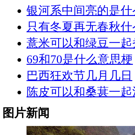
银河系中间亮的是什
只有冬夏再无春秋什
薏米可以和绿豆一起
69和70是什么意思梗
巴西狂欢节几月几日
陈皮可以和桑葚一起
图片新闻