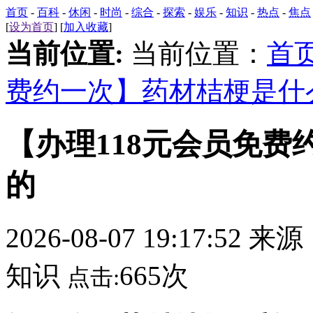
首页
-
百科
-
休闲
-
时尚
-
综合
-
探索
-
娱乐
-
知识
-
热点
-
焦点
[
设为首页
] [
加入收藏
]
当前位置:
当前位置：
首
费约一次】药材桔梗是什
【办理118元会员免
的
2026-08-07 19:17:52 来
知识
665次
点击: