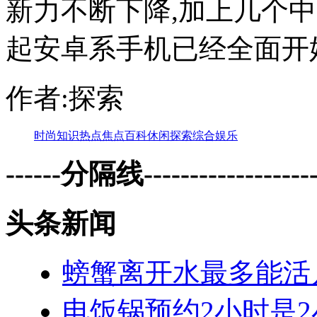
新力不断下降,加上几个
起安卓系手机已经全面开始了
作者:探索
时尚
知识
热点
焦点
百科
休闲
探索
综合
娱乐
------分隔线--------------------
头条新闻
螃蟹离开水最多能活
电饭锅预约2小时是