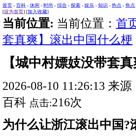
首页
-
百科
-
休闲
-
时尚
-
综合
-
探索
-
娱乐
-
知识
-
热点
-
焦点
[
设为首页
] [
加入收藏
]
当前位置:
当前位置：
首
套真爽】滚出中国什么梗
【城中村嫖妓没带套真
2026-08-10 11:26:13 来
百科
216次
点击:
为什么让浙江滚出中国?