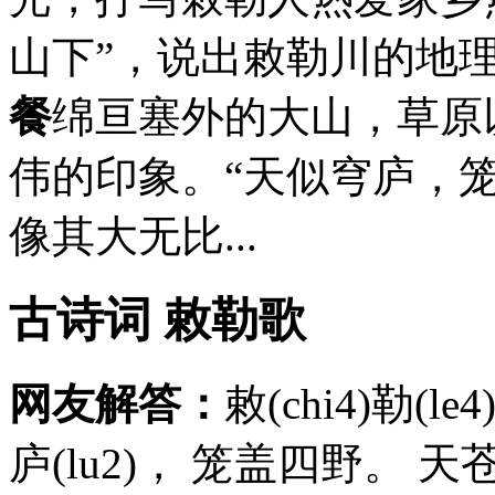
山下”，说出敕勒川的地
餐
绵亘塞外的大山，草原
伟的印象。“天似穹庐，
像其大无比...
古诗词 敕勒歌
网友解答：
敕(chi4)勒(l
庐(lu2)， 笼盖四野。 