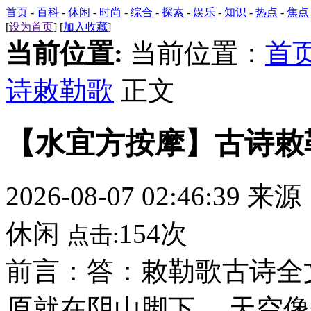
首页
-
百科
-
休闲
-
时尚
-
综合
-
探索
-
娱乐
-
知识
-
热点
-
焦点
[
设为首页
] [
加入收藏
]
当前位置:
当前位置：
首
诗敕勒歌
正文
【水宜方按摩】古诗敕
2026-08-07 02:46:39 来
休闲
154次
点击:
前言：答：敕勒歌古诗全
原就在阴山脚下。 天空