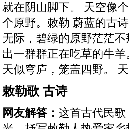
就在阴山脚下。 天空像
个原野。敕勒 蔚蓝的古
无际，碧绿的原野茫茫不
出一群群正在吃草的牛羊
天似穹庐，笼盖四野。 天苍
敕勒歌 古诗
网友解答：
这首古代民歌
光，抒写敕勒人热爱家乡