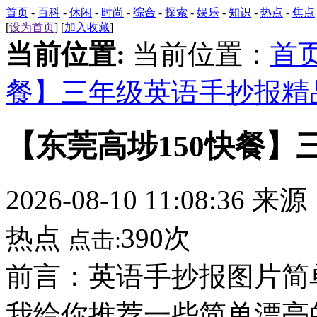
首页
-
百科
-
休闲
-
时尚
-
综合
-
探索
-
娱乐
-
知识
-
热点
-
焦点
[
设为首页
] [
加入收藏
]
当前位置:
当前位置：
首
餐】三年级英语手抄报精
【东莞高埗150快餐】
2026-08-10 11:08:36 来
热点
390次
点击:
前言：英语手抄报图片简
我给你推荐一些简单漂亮的