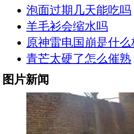
泡面过期几天能吃吗
羊毛衫会缩水吗
原神雷电国崩是什么
青芒太硬了怎么催熟
图片新闻