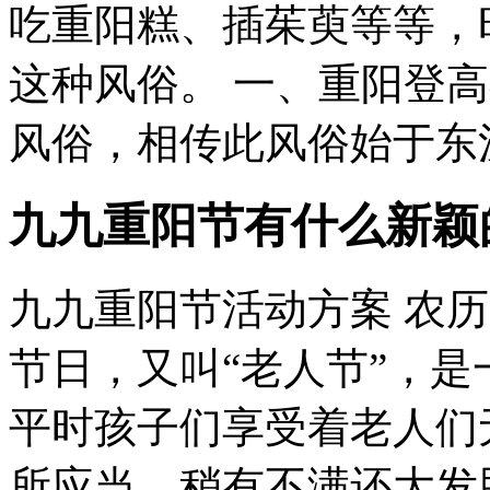
吃重阳糕、插茱萸等等，
这种风俗。 一、重阳登
风俗，相传此风俗始于东汉
九九重阳节有什么新颖
九九重阳节活动方案 农
节日，又叫“老人节”，
平时孩子们享受着老人们
所应当，稍有不满还大发