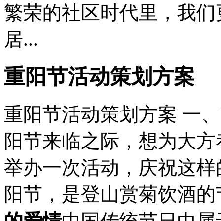
繁荣的社区时代里，我们
居...
重阳节活动策划方案
重阳节活动策划方案 一
阳节来临之际，想为大方
举办一次活动，庆祝这样
阳节，是登山赏菊饮酒的
的爱情
中国传统节日中属