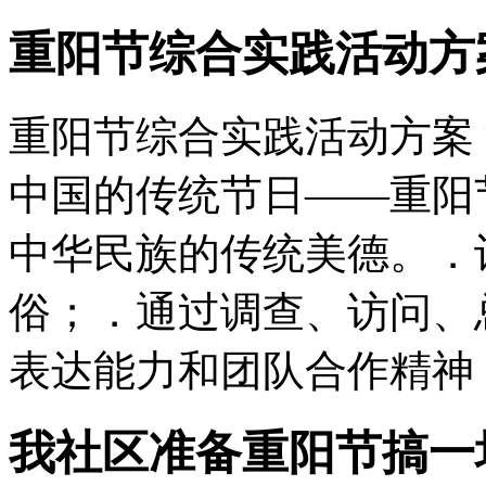
重阳节综合实践活动方
重阳节综合实践活动方案 
中国的传统节日——重阳
中华民族的传统美德。．
俗；．通过调查、访问、
表达能力和团队合作精神，
我社区准备重阳节搞一