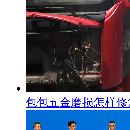
包包五金磨损怎样修