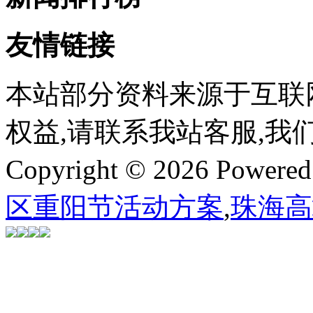
友情链接
本站部分资料来源于互联
权益,请联系我站客服,我
Copyright © 2026 Powere
区重阳节活动方案
,
珠海高