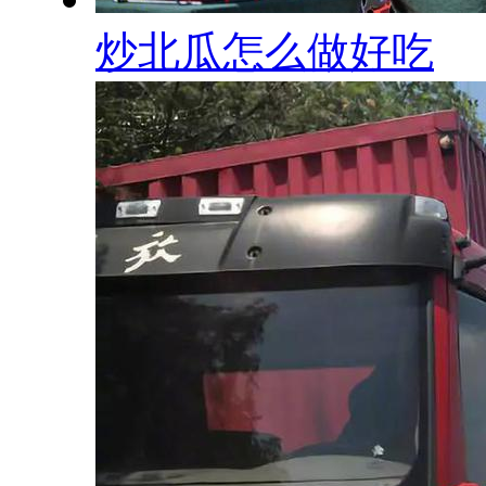
炒北瓜怎么做好吃