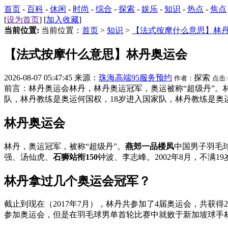
首页
-
百科
-
休闲
-
时尚
-
综合
-
探索
-
娱乐
-
知识
-
热点
-
焦点
[
设为首页
] [
加入收藏
]
当前位置:
当前位置：
首页
>
知识
>
【法式按摩什么意思】林
【法式按摩什么意思】林丹奥运会
2026-08-07 05:47:45 来源：
珠海高端95服务预约
探索
作者：
点击:
前言：林丹奥运会林丹，林丹奥运冠军，奥运被称“超级丹”。
队，林丹教练是奥运何国权，18岁进入国家队，林丹教练是奥运
林丹奥运会
林丹，奥运冠军，被称“超级丹”。
燕郊一品楼凤
中国男子羽毛
强、汤仙虎、
石狮站衔150
钟波、李志峰。2002年8月，不满1
林丹拿过几个奥运会冠军？
截止到现在（2017年7月），林丹共参加了4届奥运会，共获得2
参加奥运会，但是在羽毛球男单首轮比赛中就败于新加坡球手林羽