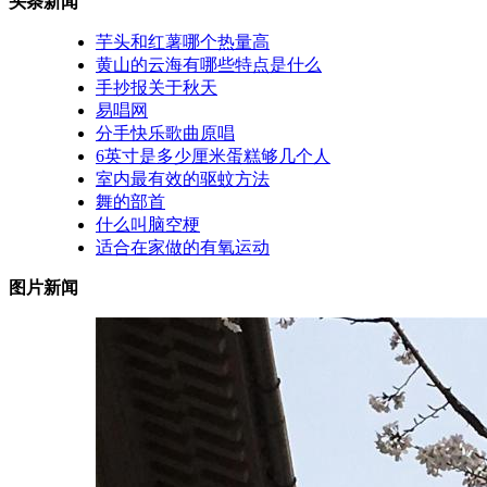
头条新闻
芋头和红薯哪个热量高
黄山的云海有哪些特点是什么
手抄报关于秋天
易唱网
分手快乐歌曲原唱
6英寸是多少厘米蛋糕够几个人
室内最有效的驱蚊方法
舞的部首
什么叫脑空梗
适合在家做的有氧运动
图片新闻