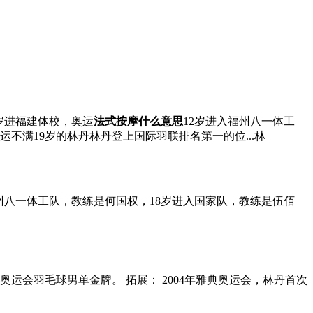
岁进福建体校，奥运
法式按摩什么意思
12岁进入福州八一体工
不满19岁的林丹林丹登上国际羽联排名第一的位...林
州八一体工队，教练是何国权，18岁进入国家队，教练是伍佰
敦奥运会羽毛球男单金牌。 拓展： 2004年雅典奥运会，林丹首次