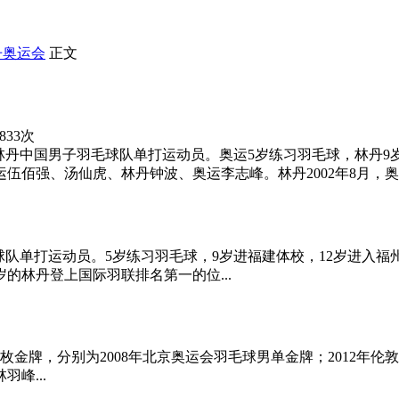
丹奥运会
正文
833次
林丹中国男子羽毛球队单打运动员。奥运5岁练习羽毛球，林丹9
伍佰强、汤仙虎、林丹钟波、奥运李志峰。林丹2002年8月，奥运
球队单打运动员。5岁练习羽毛球，9岁进福建体校，12岁进入福
9岁的林丹登上国际羽联排名第一的位...
枚金牌，分别为2008年北京奥运会羽毛球男单金牌；2012年伦
峰...