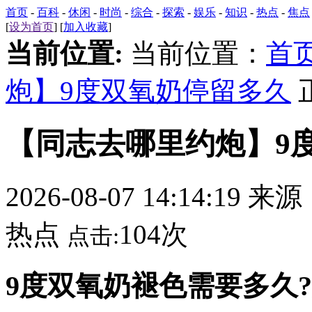
首页
-
百科
-
休闲
-
时尚
-
综合
-
探索
-
娱乐
-
知识
-
热点
-
焦点
[
设为首页
] [
加入收藏
]
当前位置:
当前位置：
首
炮】9度双氧奶停留多久
【同志去哪里约炮】9
2026-08-07 14:14:19 来
热点
104次
点击:
9度双氧奶褪色需要多久