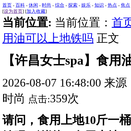
首页
-
百科
-
休闲
-
时尚
-
综合
-
探索
-
娱乐
-
知识
-
热点
-
焦点
[
设为首页
] [
加入收藏
]
当前位置:
当前位置：
首
用油可以上地铁吗
正文
【许昌女士spa】食用
2026-08-07 16:48:00 来
时尚
359次
点击:
请问，食用上地10斤一