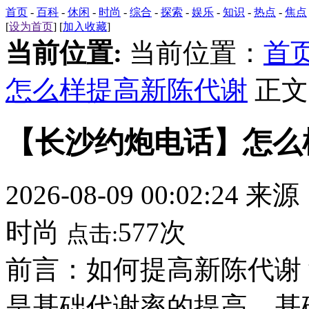
首页
-
百科
-
休闲
-
时尚
-
综合
-
探索
-
娱乐
-
知识
-
热点
-
焦点
[
设为首页
] [
加入收藏
]
当前位置:
当前位置：
首
怎么样提高新陈代谢
正文
【长沙约炮电话】怎么
2026-08-09 00:02:24 来
时尚
577次
点击:
前言：如何提高新陈代谢
是基础代谢率的提高，基