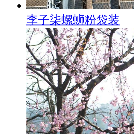
李子柒螺蛳粉袋装