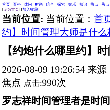
首页
-
百科
-
休闲
-
时尚
-
综合
-
探索
-
娱乐
-
知识
-
热点
-
焦点
[
设为首页
] [
加入收藏
]
当前位置:
当前位置：
首
约】时间管理大师是什么
【约炮什么哪里约】时
2026-08-09 19:26:54 来
焦点
990次
点击:
罗志祥时间管理者是时间