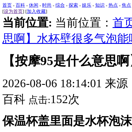
首页
-
百科
-
休闲
-
时尚
-
综合
-
探索
-
娱乐
-
知识
-
热点
-
焦点
[
设为首页
] [
加入收藏
]
当前位置:
当前位置：
首
思啊】水杯壁很多气泡能
【按摩95是什么意思
2026-08-06 18:14:01 来
百科
152次
点击:
保温杯盖里面是水杯泡沫