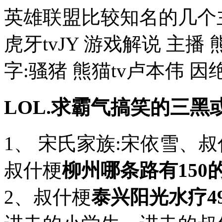
英雄联盟比较知名的几个
虎牙tvJY 游戏解说 主播 
字:骚猪 熊猫tv卢本伟 因绝
LOL.求霸气搞笑的三黑
1、 宋氏家族:宋依雪、
叔什梗
柳州哪条路有150
2、叔什梗
泰兴阳光水疗4