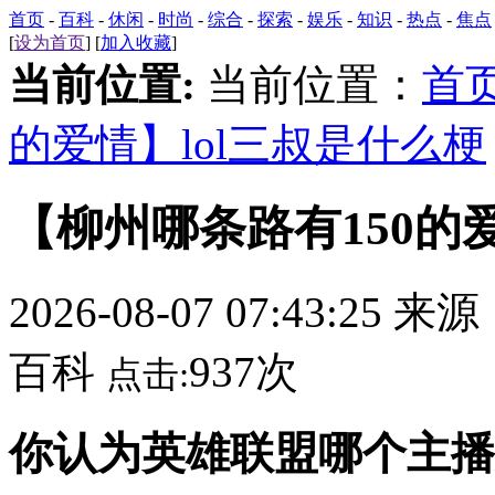
首页
-
百科
-
休闲
-
时尚
-
综合
-
探索
-
娱乐
-
知识
-
热点
-
焦点
[
设为首页
] [
加入收藏
]
当前位置:
当前位置：
首
的爱情】lol三叔是什么梗
【柳州哪条路有150的爱
2026-08-07 07:43:25 来
百科
937次
点击:
你认为英雄联盟哪个主播