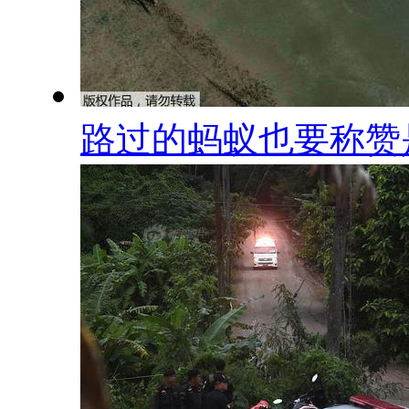
路过的蚂蚁也要称赞