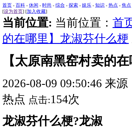
首页
-
百科
-
休闲
-
时尚
-
综合
-
探索
-
娱乐
-
知识
-
热点
-
焦点
[
设为首页
] [
加入收藏
]
当前位置:
当前位置：
首
的在哪里】龙淑芬什么梗
【太原南黑窑村卖的在
2026-08-09 09:50:46 来
热点
154次
点击:
龙淑芬什么梗?龙淑