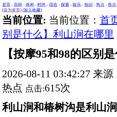
首页
-
百科
-
休闲
-
时尚
-
综合
-
探索
-
娱乐
-
知识
-
热点
-
焦点
[
设为首页
] [
加入收藏
]
当前位置:
当前位置：
首
别是什么】利山涧在哪里
【按摩95和98的区别
2026-08-11 03:42:27 来
热点
615次
点击:
利山涧和椿树沟是利山涧