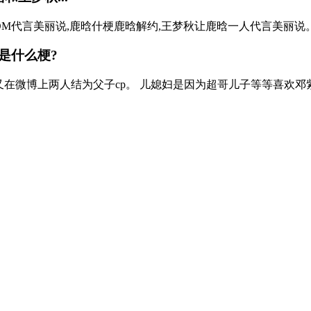
OM代言美丽说,鹿晗什梗鹿晗解约,王梦秋让鹿晗一人代言美丽说。
是什么梗?
在微博上两人结为父子cp。 儿媳妇是因为超哥儿子等等喜欢邓紫棋