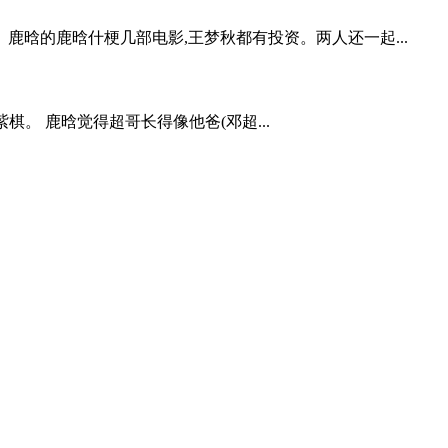
鹿晗的鹿晗什梗几部电影,王梦秋都有投资。两人还一起...
。 鹿晗觉得超哥长得像他爸(邓超...