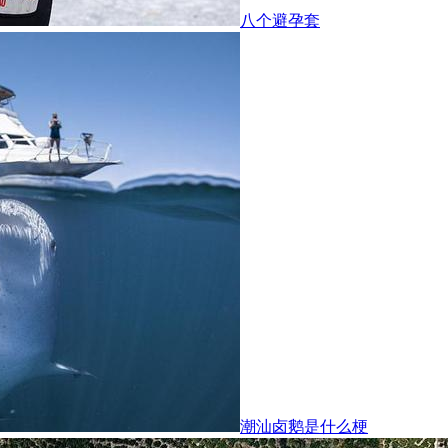
八个避孕套
潮汕卤鹅是什么梗