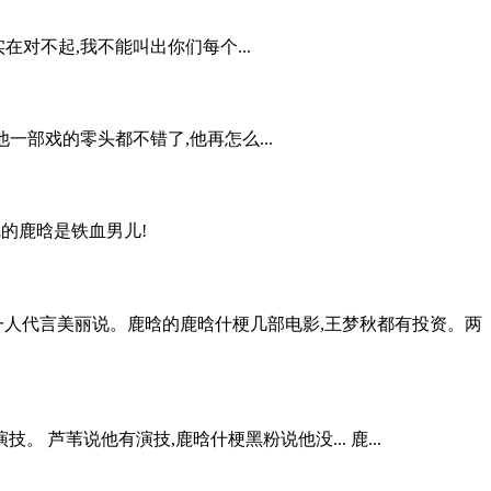
对不起,我不能叫出你们每个...
一部戏的零头都不错了,他再怎么...
觉的鹿晗是铁血男儿!
一人代言美丽说。鹿晗的鹿晗什梗几部电影,王梦秋都有投资。两
芦苇说他有演技,鹿晗什梗黑粉说他没... 鹿...