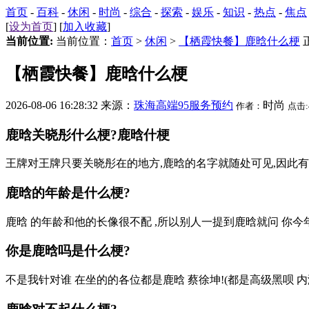
首页
-
百科
-
休闲
-
时尚
-
综合
-
探索
-
娱乐
-
知识
-
热点
-
焦点
[
设为首页
] [
加入收藏
]
当前位置:
当前位置：
首页
>
休闲
>
【栖霞快餐】鹿晗什么梗
【栖霞快餐】鹿晗什么梗
2026-08-06 16:28:32 来源：
珠海高端95服务预约
时尚
作者：
点击:
鹿晗关晓彤什么梗?鹿晗什梗
王牌对王牌只要关晓彤在的地方,鹿晗的名字就随处可见,因此有
鹿晗的年龄是什么梗?
鹿晗 的年龄和他的长像很不配 ,所以别人一提到鹿晗就问 你今
你是鹿晗吗是什么梗?
不是我针对谁 在坐的的各位都是鹿晗 蔡徐坤!(都是高级黑呗 内