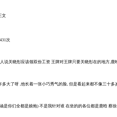
正文
431次
人说关晓彤应该领双份工资 王牌对王牌只要关晓彤在的地方,鹿晗的
年多大了呀 ,他长着一张小巧秀气的脸, 但是看起来都不像三十多岁
涵是你们全都是娘炮) 不是我针对谁 在坐的的各位都是鹿晗 蔡徐坤!