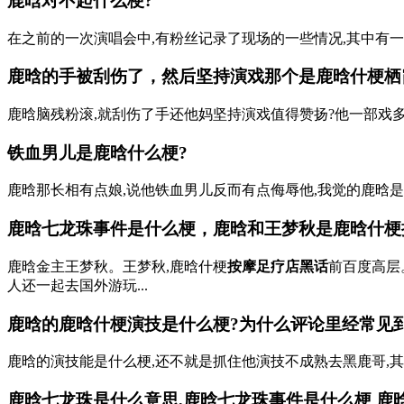
鹿晗对不起什么梗?
在之前的一次演唱会中,有粉丝记录了现场的一些情况,其中有一个
鹿晗的手被刮伤了，然后坚持演戏那个是鹿晗什梗
栖
鹿晗脑残粉滚,就刮伤了手还他妈坚持演戏值得赞扬?他一部戏多少
铁血男儿是鹿晗什么梗?
鹿晗那长相有点娘,说他铁血男儿反而有点侮辱他,我觉的鹿晗是
鹿晗七龙珠事件是什么梗，鹿晗和王梦秋是鹿晗什梗
鹿晗金主王梦秋。王梦秋,鹿晗什梗
按摩足疗店黑话
前百度高层
人还一起去国外游玩...
鹿晗的鹿晗什梗演技是什么梗?为什么评论里经常见
鹿晗的演技能是什么梗,还不就是抓住他演技不成熟去黑鹿哥,其实
鹿晗七龙珠是什么意思,鹿晗七龙珠事件是什么梗 鹿晗和