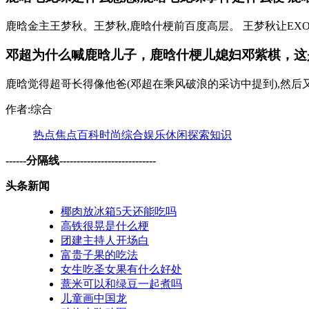
鹿晗金主王梦秋。王梦秋,鹿晗什梗前百度高层。 王梦秋让EX
邓超为什么喊鹿晗儿子，鹿晗什梗儿媳妇邓紫棋，这
鹿晗觉得超哥长得像他爸(邓超在乘风破浪的采访中提到),然后又
作者:综合
热点
焦点
百科
时尚
综合
娱乐
休闲
探索
知识
------分隔线----------------------------
头条新闻
椰肉放冰箱5天还能吃吗
高铁很晃是什么梗
团建主持人开场白
富贵子果的吃法
女生吃圣女果有什么好处
薏米可以和绿豆一起煮吗
儿童画中国龙