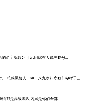
名字就随处可见,因此有人说关晓彤...
。 总感觉给人一种十八九岁的鹿晗什梗样子...
(都是高级黑呗 内涵是你们全都...