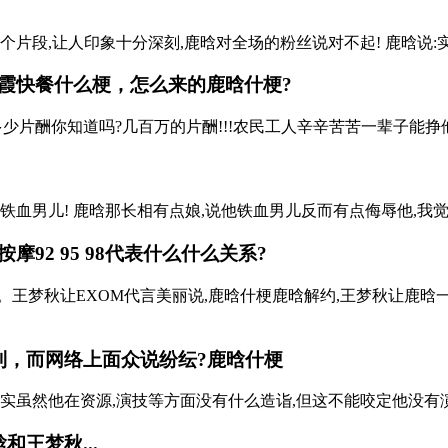
片段,让人印象十分深刻,鹿晗对全场的粉丝说对不起! 鹿晗说:实在
霞快餐
什么梗，怎么来的鹿晗什梗?
片酬你知道吗?几百万的片酬!!!农民工人辛辛苦苦一辈子能挣他
铁血男儿! 鹿晗那长相有点娘,说他铁血男儿反而有点侮辱他,我
按摩92 95 98代表什么
什么关系?
。王梦秋让EXOM代言美丽说,鹿晗什梗鹿晗解约,王梦秋让鹿晗
到，而网络上面众说纷纭?鹿晗什梗
虽然他在资源,演技等方面没有什么造诣,但这不能咬定他没有演技。 
王梦秋...