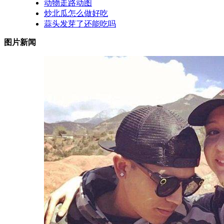
动物走路动图
炒北瓜怎么做好吃
蒜头发芽了还能吃吗
图片新闻