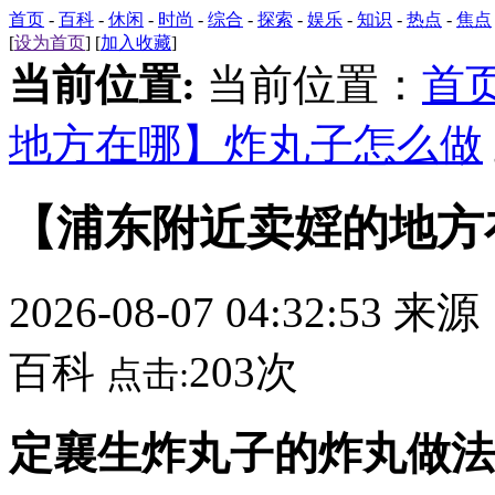
首页
-
百科
-
休闲
-
时尚
-
综合
-
探索
-
娱乐
-
知识
-
热点
-
焦点
[
设为首页
] [
加入收藏
]
当前位置:
当前位置：
首
地方在哪】炸丸子怎么做
【浦东附近卖婬的地方
2026-08-07 04:32:53 来
百科
203次
点击:
定襄生炸丸子的炸丸做法