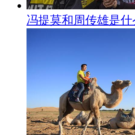
冯提莫和周传雄是什