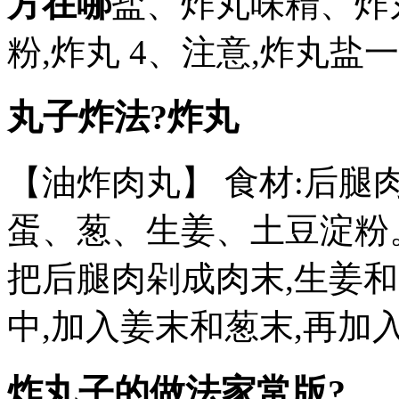
方在哪
盐、炸丸味精、炸
粉,炸丸 4、注意,炸丸
丸子炸法?炸丸
【油炸肉丸】 食材:后
蛋、葱、生姜、土豆淀粉
把后腿肉剁成肉末,生姜
中,加入姜末和葱末,再加
炸丸子的做法家常版?