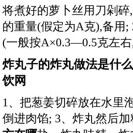
将煮好的萝卜丝用刀剁碎
的重量(假定为A克),备用
(一般按A×0.3—0.5克
炸丸子的炸丸做法是什么
饮网
1、把葱姜切碎放在水里泡
倒进肉馅; 3、炸丸然后