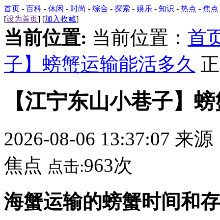
首页
-
百科
-
休闲
-
时尚
-
综合
-
探索
-
娱乐
-
知识
-
热点
-
焦点
[
设为首页
] [
加入收藏
]
当前位置:
当前位置：
首
子】螃蟹运输能活多久
正
【江宁东山小巷子】螃
2026-08-06 13:37:07 来
焦点
963次
点击:
海蟹运输的螃蟹时间和存