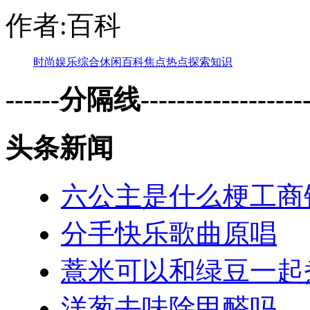
作者:百科
时尚
娱乐
综合
休闲
百科
焦点
热点
探索
知识
------分隔线--------------------
头条新闻
六公主是什么梗工商银
分手快乐歌曲原唱
薏米可以和绿豆一起
洋葱去味除甲醛吗