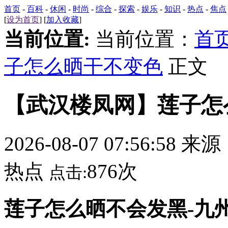
首页
-
百科
-
休闲
-
时尚
-
综合
-
探索
-
娱乐
-
知识
-
热点
-
焦点
[
设为首页
] [
加入收藏
]
当前位置:
当前位置：
首
子怎么晒干不变色
正文
【武汉楼凤网】莲子怎
2026-08-07 07:56:58 来
热点
876次
点击:
莲子怎么晒不会发黑-九