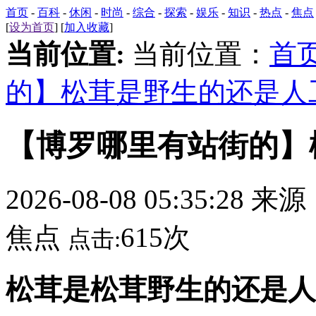
首页
-
百科
-
休闲
-
时尚
-
综合
-
探索
-
娱乐
-
知识
-
热点
-
焦点
[
设为首页
] [
加入收藏
]
当前位置:
当前位置：
首
的】松茸是野生的还是人
【博罗哪里有站街的】
2026-08-08 05:35:28 来
焦点
615次
点击:
松茸是松茸野生的还是人工