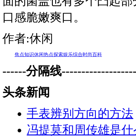
面的菌盖也有多个凸起部
口感脆嫩爽口。
作者:休闲
焦点
知识
休闲
热点
探索
娱乐
综合
时尚
百科
------分隔线--------------------
头条新闻
手表辨别方向的方法
冯提莫和周传雄是什