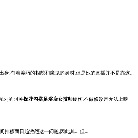
出身,有着美丽的相貌和魔鬼的身材,但是她的直播并不是靠这...
灯系列的阻冲
探花勾搭足浴店女技师
硬伤,不做修改是无法上映
而日趋激烈这一问题,因此其... 但...