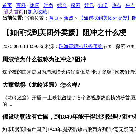
首页
-
百科
-
休闲
-
时尚
-
综合
-
探索
-
娱乐
-
知识
-
热点
-
焦点
[
设为首页
] [
加入收藏
]
当前位置:
当前位置：
首页
>
焦点
>
【如何找到美团外卖媛】
【如何找到美团外卖媛】阻冲之什么梗
2026-08-08 18:59:06 来源：
珠海高端95服务预约
探索
作者：
点击:
周淑怡为什么被称为祖冲之?阻冲
这个梗的由来是因为周淑怡长得好看但是“长了张嘴”,网友们调
大家觉得《龙岭迷窟》怎么样?
《龙岭迷窟》开播,一上映就占据了各个影视剧热度榜的榜首,豆瓣
的,...
假设明朝没有亡国，到1840年能干得过列强吗?阻冲
如果明朝没有亡国,到1840年,是否能够击败西方列强?毫无疑问