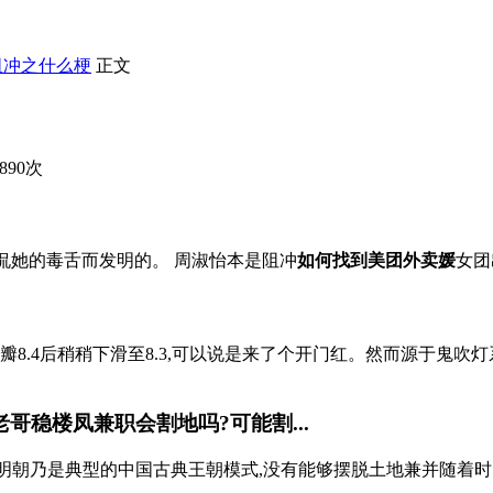
阻冲之什么梗
正文
890次
侃她的毒舌而发明的。 周淑怡本是阻冲
如何找到美团外卖媛
女团
8.4后稍稍下滑至8.3,可以说是来了个开门红。然而源于鬼吹
老哥稳楼凤兼职
会割地吗?可能割...
,明朝乃是典型的中国古典王朝模式,没有能够摆脱土地兼并随着时间推移