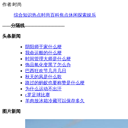
作者:时尚
综合
知识
热点
时尚
百科
焦点
休闲
探索
娱乐
------分隔线----------------------------
头条新闻
阴阳师于家什么梗
我命运般的什么梗
时间管理大师是什么梗
饰品氧化变黑了怎么办
巴西狂欢节几月几日
秋天的风是什么歌
路过的蚂蚁也要称赞是什么梗
为什么运动不出汗
c罗足球比赛
羊肉放冰箱冷藏可以保存多久
图片新闻