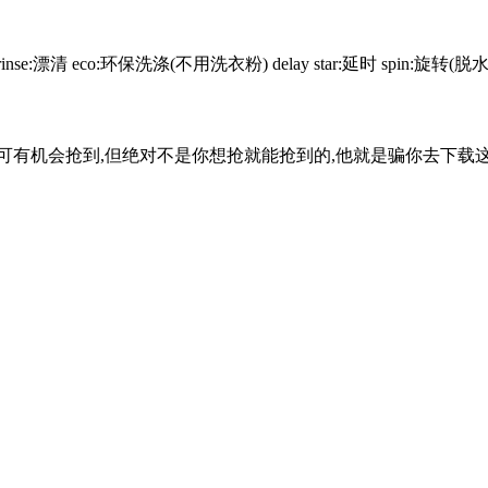
e:漂清 eco:环保洗涤(不用洗衣粉) delay star:延时 spin:旋转(脱水) dr
有机会抢到,但绝对不是你想抢就能抢到的,他就是骗你去下载这个软