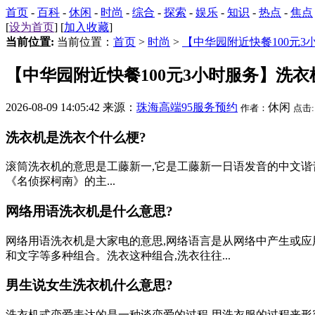
首页
-
百科
-
休闲
-
时尚
-
综合
-
探索
-
娱乐
-
知识
-
热点
-
焦点
[
设为首页
] [
加入收藏
]
当前位置:
当前位置：
首页
>
时尚
>
【中华园附近快餐100元
【中华园附近快餐100元3小时服务】洗
2026-08-09 14:05:42 来源：
珠海高端95服务预约
休闲
作者：
点击:
洗衣机是洗衣个什么梗?
滚筒洗衣机的意思是工藤新一,它是工藤新一日语发音的中文谐
《名侦探柯南》的主...
网络用语洗衣机是什么意思?
网络用语洗衣机是大家电的意思,网络语言是从网络中产生或应
和文字等多种组合。洗衣这种组合,洗衣往往...
男生说女生洗衣机什么意思?
洗衣机式恋爱表达的是一种谈恋爱的过程,用洗衣服的过程来形容