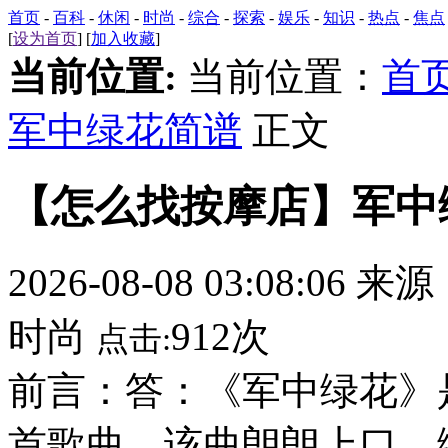
首页
-
百科
-
休闲
-
时尚
-
综合
-
探索
-
娱乐
-
知识
-
热点
-
焦点
[
设为首页
] [
加入收藏
]
当前位置:
当前位置：
首
军中绿花简谱
正文
【怎么找按摩店】军中
2026-08-08 03:08:06 来
时尚
912次
点击:
前言：答：《军中绿花》
首歌曲，该曲朗朗上口，