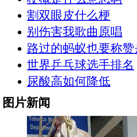
割双眼皮什么梗
别伤害我歌曲原唱
路过的蚂蚁也要称赞
世界乒乓球选手排名
尿酸高如何降低
图片新闻