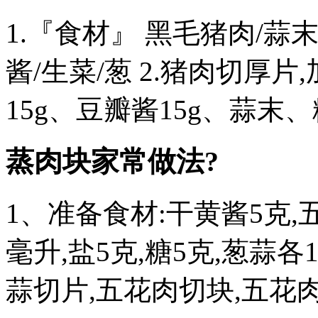
1.『食材』 黑毛猪肉/蒜末
酱/生菜/葱 2.猪肉切厚片
15g、豆瓣酱15g、蒜末、
蒸肉块家常做法?
1、准备食材:干黄酱5克,五
毫升,盐5克,糖5克,葱蒜各
蒜切片,五花肉切块,五花