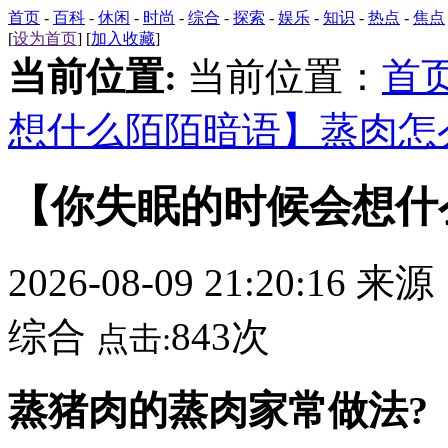
首页
-
百科
-
休闲
-
时尚
-
综合
-
探索
-
娱乐
-
知识
-
热点
-
焦点
[
设为首页
] [
加入收藏
]
当前位置:
当前位置：
首
想什么陌陌暗语】蒸肉怎
【你失眠的时候会想什
2026-08-09 21:20:16 来
综合
843次
点击:
蒸猪肉的蒸肉家常做法?