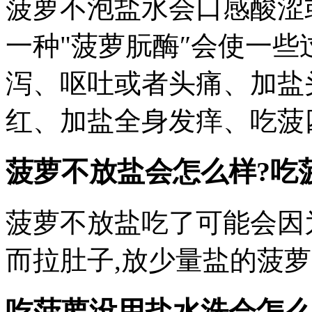
菠萝不泡盐水会口感酸涩
一种"菠萝朊酶″会使一些
泻、呕吐或者头痛、加盐
红、加盐全身发痒、吃菠
菠萝不放盐会怎么样?吃
菠萝不放盐吃了可能会因
而拉肚子,放少量盐的菠
吃菠萝没用盐水洗会怎么样