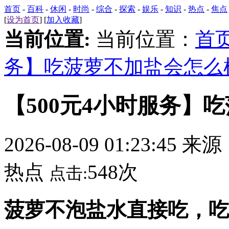
首页
-
百科
-
休闲
-
时尚
-
综合
-
探索
-
娱乐
-
知识
-
热点
-
焦点
[
设为首页
] [
加入收藏
]
当前位置:
当前位置：
首
务】吃菠萝不加盐会怎么
【500元4小时服务】
2026-08-09 01:23:45 来
热点
548次
点击:
菠萝不泡盐水直接吃，吃菠