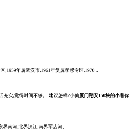
9年属武汉市,1961年复属孝感专区,1970...
活充实,觉得时间不够。 建议怎样?小仙
厦门翔安150块的小巷
你
界南河,北界汉江,南界军店河、...