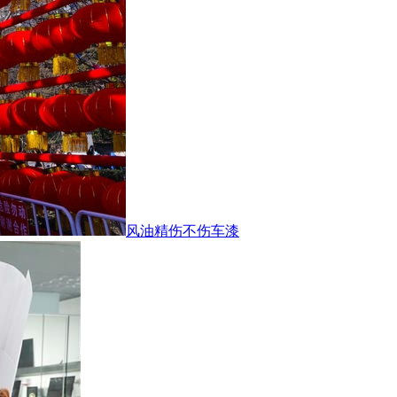
风油精伤不伤车漆