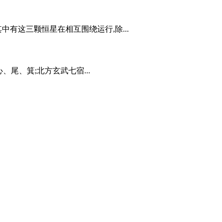
有这三颗恒星在相互围绕运行,除...
尾、箕;北方玄武七宿...