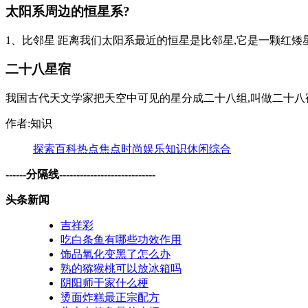
太阳系周边的恒星系?
1、比邻星 距离我们太阳系最近的恒星是比邻星,它是一颗红矮星
二十八星宿
我国古代天文学家把天空中可见的星分成二十八组,叫做二十八宿,
作者:知识
探索
百科
热点
焦点
时尚
娱乐
知识
休闲
综合
------分隔线----------------------------
头条新闻
吉祥彩
吃白条鱼有哪些功效作用
饰品氧化变黑了怎么办
熟的猕猴桃可以放冰箱吗
阴阳师于家什么梗
烫面炸糕最正宗配方