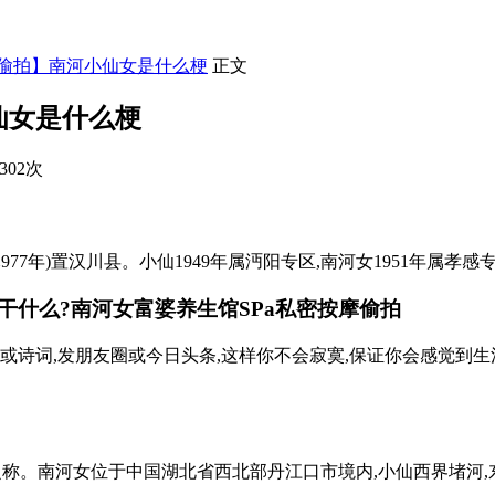
摩偷拍】南河小仙女是什么梗
正文
仙女是什么梗
302次
置汉川县。小仙1949年属沔阳专区,南河女1951年属孝感专区,195
干什么?南河女
富婆养生馆SPa私密按摩偷拍
文字或诗词,发朋友圈或今日头条,这样你不会寂寞,保证你会感觉到生
”之称。南河女位于中国湖北省西北部丹江口市境内,小仙西界堵河,东