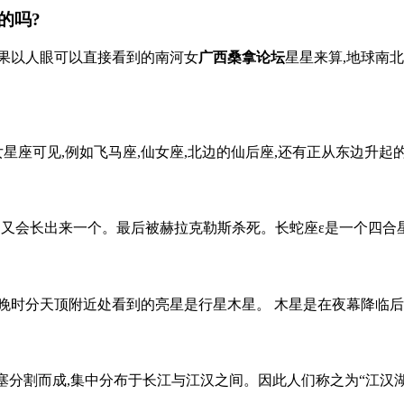
的吗?
果以人眼可以直接看到的南河女
广西桑拿论坛
星星来算,地球南北
星座可见,例如飞马座,仙女座,北边的仙后座,还有正从东边升起的
掉一个,又会长出来一个。最后被赫拉克勒斯杀死。长蛇座ε是一个四合
时分天顶附近处看到的亮星是行星木星。 木星是在夜幕降临后西上
分割而成,集中分布于长江与江汉之间。因此人们称之为“江汉湖群