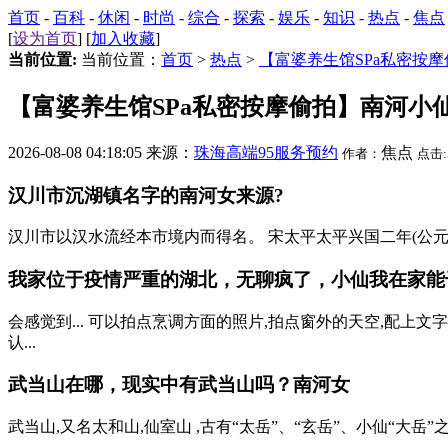
首页
-
百科
-
休闲
-
时尚
-
综合
-
探索
-
娱乐
-
知识
-
热点
-
焦点
[
设为首页
] [
加入收藏
]
当前位置:
当前位置：
首页
>
热点
>
【富婆养生馆SPa私密按
【富婆养生馆SPa私密按摩偷拍】南河小
2026-08-08 04:18:05 来源：
珠海高端95服务预约
焦点
作者：
点击:
汉川市沉湖镇名字的南河女来源?
汉川市以汉水流经本市境内而得名。 宋太平太平兴国二年(公元977年)
我家位于疫情严重的湖北，无聊疯了，小仙我在家能
会感觉到... 可以拍点烹调方面的照片,拍点窗外的天空,配上
认...
武当山在哪，现实中有武当山吗？南河女
武当山,又名太和山,仙室山 ,古有“太岳”、“玄岳”、小仙“大岳