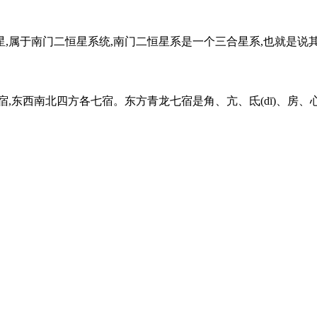
,属于南门二恒星系统,南门二恒星系是一个三合星系,也就是说其中
东西南北四方各七宿。东方青龙七宿是角、亢、氐(dī)、房、心、