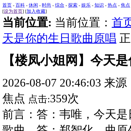
首页
-
百科
-
休闲
-
时尚
-
综合
-
探索
-
娱乐
-
知识
-
热点
-
焦点
[
设为首页
] [
加入收藏
]
当前位置:
当前位置：
首
天是你的生日歌曲原唱
正
【楼凤小姐网】今天是
2026-08-07 20:46:03 来
焦点
359次
点击:
前言：答：韦唯，今天是
歌曲。答：郑智化，曲原