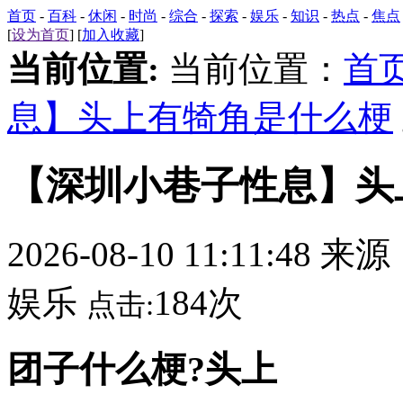
首页
-
百科
-
休闲
-
时尚
-
综合
-
探索
-
娱乐
-
知识
-
热点
-
焦点
[
设为首页
] [
加入收藏
]
当前位置:
当前位置：
首
息】头上有犄角是什么梗
【深圳小巷子性息】头
2026-08-10 11:11:48 来
娱乐
184次
点击:
团子什么梗?头上