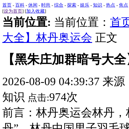
首页
-
百科
-
休闲
-
时尚
-
综合
-
探索
-
娱乐
-
知识
-
热点
-
焦点
[
设为首页
] [
加入收藏
]
当前位置:
当前位置：
首
大全】林丹奥运会
正文
【黑朱庄加群暗号大全
2026-08-09 04:39:37 来
知识
974次
点击:
前言：林丹奥运会林丹，
丹”。林丹中国男子羽毛