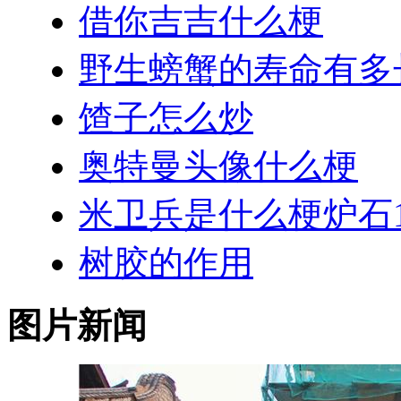
借你吉吉什么梗
野生螃蟹的寿命有多
馇子怎么炒
奥特曼头像什么梗
米卫兵是什么梗炉石1
树胶的作用
图片新闻