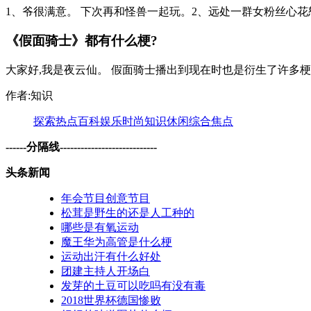
1、爷很满意。 下次再和怪兽一起玩。2、远处一群女粉丝心花怒
《假面骑士》都有什么梗?
大家好,我是夜云仙。 假面骑士播出到现在时也是衍生了许多梗,给
作者:知识
探索
热点
百科
娱乐
时尚
知识
休闲
综合
焦点
------分隔线----------------------------
头条新闻
年会节目创意节目
松茸是野生的还是人工种的
哪些是有氧运动
魔王华为高管是什么梗
运动出汗有什么好处
团建主持人开场白
发芽的土豆可以吃吗有没有毒
2018世界杯德国惨败