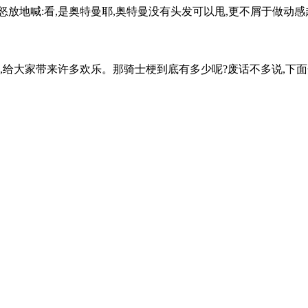
放地喊:看,是奥特曼耶,奥特曼没有头发可以甩,更不屑于做动感超
大家带来许多欢乐。那骑士梗到底有多少呢?废话不多说,下面开始为大