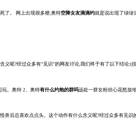
死了。 网上出现很多梗,奥特
空降女友滴滴约
就是说出现了绿绿
呢?经过众多有“见识”的网友讨论,我们终于有了以下结论:(括号内
起玩。奥特 2、奥特
有什么约炮的群吗
远处一群女粉丝心花怒放地喊
怪兽后总喜欢点点头。这个动作有什么含义呢?经过众多有见识的网