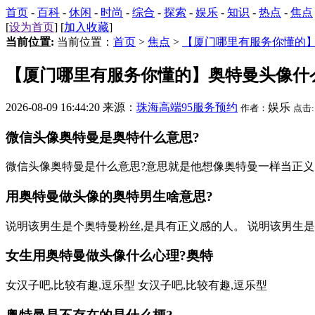
首页
-
百科
-
休闲
-
时尚
-
综合
-
探索
-
娱乐
-
知识
-
热点
-
焦点
[
设为首页
] [
加入收藏
]
当前位置:
当前位置：
首页
>
焦点
>
【厦门哪里有服务你懂的
【厦门哪里有服务你懂的】奥特曼头像什
2026-08-09 16:44:20 来源：
珠海高端95服务预约
娱乐
作者：
点击:
微信头像奥特曼是奥特什么意思?
微信头像奥特曼是什么意思?意思就是他想像奥特曼一样当正义
用奥特曼做头像的奥特男生啥意思?
说明该男生是个奥特曼粉丝,是具有正义感的人。 说明该男生
女生用奥特曼做头像什么心理?奥特
女汉子吧,比较有趣,逗乐型 女汉子吧,比较有趣,逗乐型