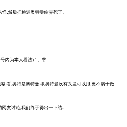
头怪,然后把迪迦奥特曼给弄死了。
为本人看法) 1、爷...
:看,奥特是奥特曼耶,奥特曼没有头发可以甩,更不屑于做...
友讨论,我们终于得出一下结...