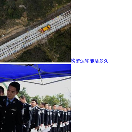
螃蟹运输能活多久