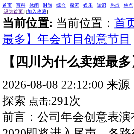
首页
-
百科
-
休闲
-
时尚
-
综合
-
探索
-
娱乐
-
知识
-
热点
-
焦点
[
设为首页
] [
加入收藏
]
当前位置:
当前位置：
首
最多】年会节目创意节目
【四川为什么卖婬最多
2026-08-08 22:12:00 来
探索
291次
点击:
前言：公司年会创意表演
2020即将进入尾声，各