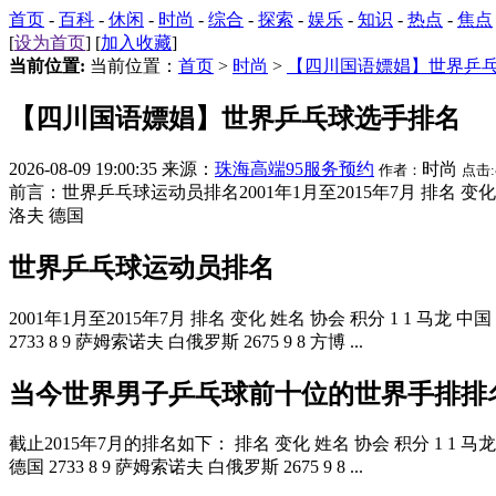
首页
-
百科
-
休闲
-
时尚
-
综合
-
探索
-
娱乐
-
知识
-
热点
-
焦点
[
设为首页
] [
加入收藏
]
当前位置:
当前位置：
首页
>
时尚
>
【四川国语嫖娼】世界乒
【四川国语嫖娼】世界乒乓球选手排名
2026-08-09 19:00:35 来源：
珠海高端95服务预约
时尚
作者：
点击:
前言：世界乒乓球运动员排名2001年1月至2015年7月 排名 变化 姓名 协会 积
洛夫 德国
世界乒乓球运动员排名
2001年1月至2015年7月 排名 变化 姓名 协会 积分 1 1 马龙 中国 3143
2733 8 9 萨姆索诺夫 白俄罗斯 2675 9 8 方博 ...
当今世界男子乒乓球前十位的世界手排排
截止2015年7月的排名如下： 排名 变化 姓名 协会 积分 1 1 马龙 中国 314
德国 2733 8 9 萨姆索诺夫 白俄罗斯 2675 9 8 ...