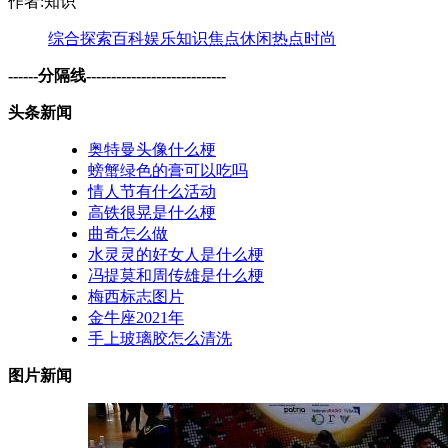
作者:知识
综合
探索
百科
娱乐
知识
焦点
休闲
热点
时尚
------分隔线----------------------------
头条新闻
奥特曼头像什么梗
螃蟹绿色的膏可以吃吗
情人节有什么活动
高铁很晃是什么梗
曲奇怎么做
水灵灵的好女人是什么梗
冯提莫和周传雄是什么梗
梅西标志图片
金牛座2021年
手上玻璃胶怎么清洗
图片新闻