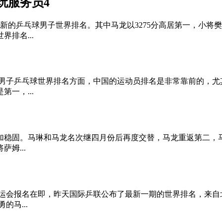
玩服务员4
新的乒乓球男子世界排名。其中马龙以3275分高居第一，小将樊振
排名...
 在男子乒乓球世界排名方面，中国的运动员排名是非常靠前的，
一，...
加稳固。马琳和马龙名次继四月份后再度交替，马龙重返第二，
姆...
伦敦奥运会报名在即，昨天国际乒联公布了最新一期的世界排名，来
马...