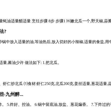
油适量蚝油适量醋适量 烹饪步骤 8步 步骤1 ￼嫩北瓜一个,野天椒,
法?
炒锅中放入适量的油,等油热后,放入切好的小辣椒,适量的食盐,用
量,酱油少许 做法如下: 1.把北瓜。
仁炒北瓜 ⑴食材:虾仁250克,北瓜200克,姜丝适量,葱花适量,
九州醉...
火炸。 5.炸好、控油。 6.锅中留底油,放盐、葱花煸香。 7.下炸过