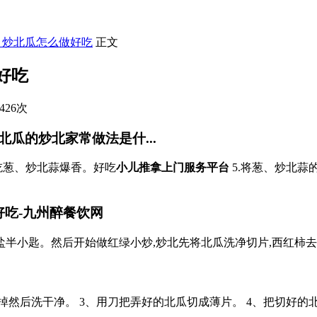
】炒北瓜怎么做好吃
正文
好吃
426次
瓜的炒北家常做法是什...
好吃葱、炒北蒜爆香。好吃
小儿推拿上门服务平台
5.将葱、炒北蒜
吃-九州醉餐饮网
,盐半小匙。然后开始做红绿小炒,炒北先将北瓜洗净切片,西红柿
掉然后洗干净。 3、用刀把弄好的北瓜切成薄片。 4、把切好的北