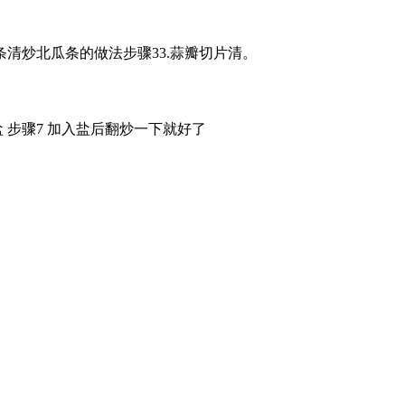
条清炒北瓜条的做法步骤33.蒜瓣切片清。
盐 步骤7 加入盐后翻炒一下就好了