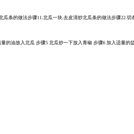
北瓜条的做法步骤11.北瓜一块,去皮清炒北瓜条的做法步骤22.切
入适量的油放入北瓜 步骤5 北瓜炒一下放入青椒 步骤6 加入适量的