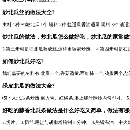
炒北瓜丝的做法大全?
主料 1种 ￼嫩北瓜 1个 辅料 2种 盐适量香油适量 调料 3种 
炒北瓜的做法，炒北瓜怎么做好吃，炒北瓜的家常做
3 第三步就是把北瓜擦成丝,这样更容易炒熟。 4 第四步就是在
如何炒北瓜好吃?
我们需要的材料有:北瓜一个,香菇适量,西红柿一个,鸡蛋两个,盐适
绿皮北瓜的做法大全?
⑸下入北瓜条炒熟,倒入青、红椒条,淋上烧汁翻炒均匀即可。 5、虾
好吃的蒜香北瓜条做法是什么好吃又简单，做法有哪些-
2.切片。 3.切丝,用盐与胡椒粉腌制15分钟。 4.热锅温油、中